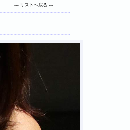
---
リストへ戻る
---