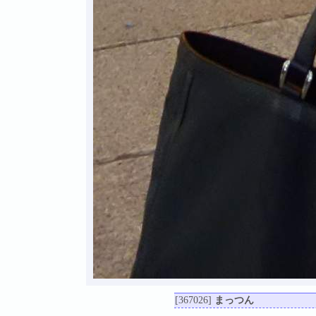
[367026]
まっつん